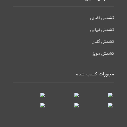
کشمش آفتابی
کشمش تیزابی
کشمش گلدن
کشمش مویز
مجوزات کسب شده