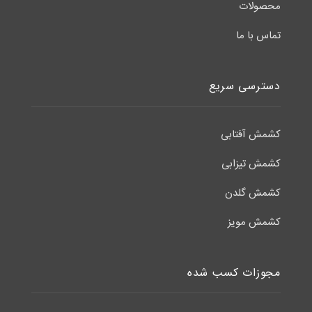
محصولات
تماس با ما
دسترسی سریع
کشمش آفتابی
کشمش تیزابی
کشمش گلدن
کشمش مویز
مجوزات کسب شده