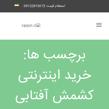
استعلام قیمت 09122810672
برچسب ها:
خرید اینترنتی
کشمش آفتابی