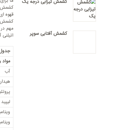
ما برای
کشمش تیزابی درجه یک
کشمش آف
قهوه ای
کشمش آف
مهم در 
کشمش آفتابی سوپر
اتیلنی 
جدول 
مواد 
آب
هیدار
پروتئ
لیپید
ویتام
ویتام