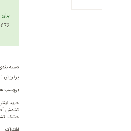
برای 
0672
دسته بندی
پرفروش تر
برچسب ها
خرید اینت
کشمش آفت
خشک
,
کشم
اشتراک