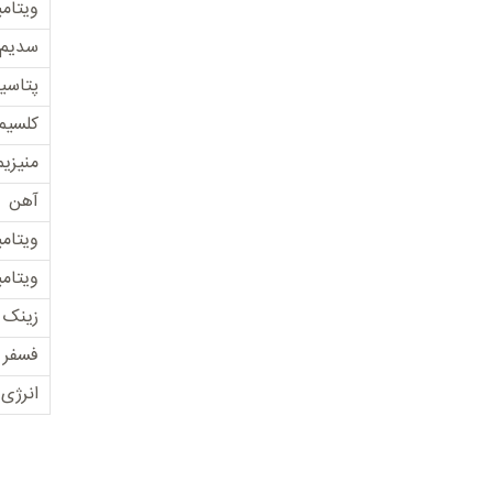
ویتام
سدیم
پتاسی
کلسیم
منیزیم
آهن
ویتامی
ویتامی
زینک
فسفر
انرژی