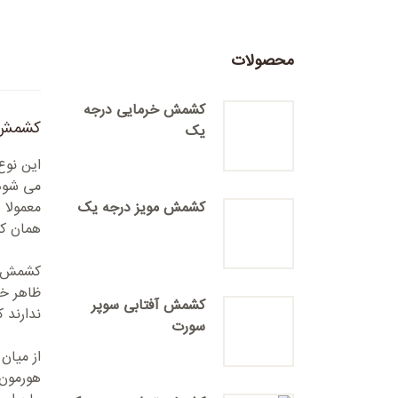
محصولات
کشمش خرمایی درجه
کشمش 
یک
این نو
می شود.
کشمش مویز درجه یک
معمولا 
همان کش
کشمش آف
ظاهر خو
کشمش آفتابی سوپر
ندارند 
سورت
هورمون 