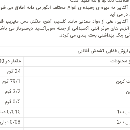
 سلامت دندانها و لثه مفید است .
تابی به میوه ی رسیده ی انواع مختلف انگور بی دانه اطلاق می ش
 در می آید.
تابی، غنی از مواد معدنی مانند کلسیم، آهن، منگنز، مس منیزیم، فلو
آنزیم های موثر آنتی اکسیدانی از جمله سوپراکسید دیسموتاز می باش
آبی رنگ بهداشتی بسته بندی می گردد.
ارزش غذایی کشمش آفتابی
و محتویات
مقدار در 100 گرم
24 گرم
ت کربن
79/1 گرم
ین
3/2 گرم
0/5 گرم
ین ب1
0/015 میلی گرم
ین ب2
0/08 میلی گرم