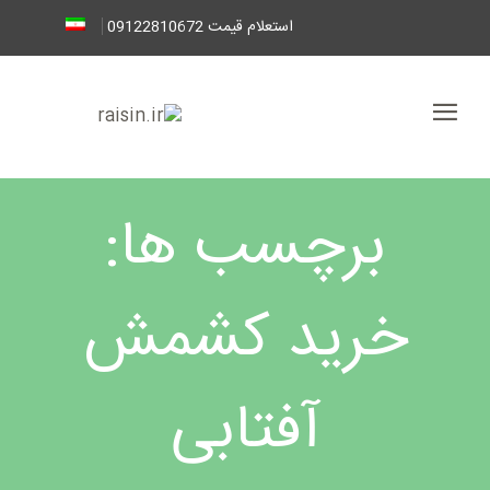
استعلام قیمت 09122810672
برچسب ها:
خرید کشمش
آفتابی