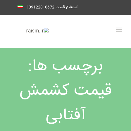
استعلام قیمت 09122810672
برچسب ها:
قیمت کشمش
آفتابی