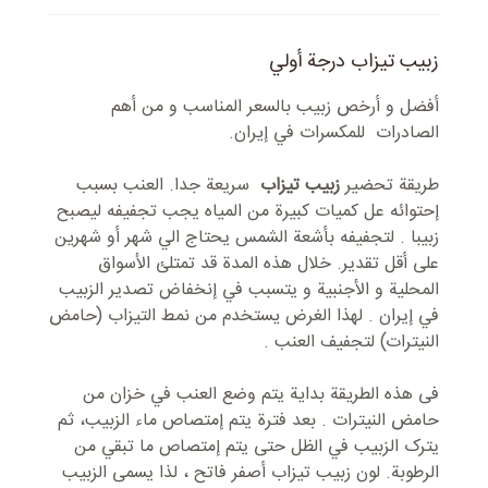
زبیب تیزاب درجة أولي
أفضل و أرخص زبیب بالسعر المناسب و من أهم
الصادرات للمكسرات في إيران.
طریقة تحضیر
زبیب تیزاب
سریعة جدا. العنب بسبب
إحتوائه عل کمیات کبیرة من المیاه یجب تجفیفه لیصبح
زبیبا . لتجفیفه بأشعة الشمس یحتاج الي شهر أو شهرين
علی أقل تقدیر. خلال هذه المدة قد تمتلئ الأسواق
المحلية و الأجنبیة و یتسبب في إنخفاض تصدیر الزبیب
في إیران . لهذا الغرض يستخدم من نمط التیزاب (حامض
النیترات) لتجفيف العنب .
فی هذه الطريقة بداية یتم وضع العنب في خزان من
حامض النیترات . بعد فترة یتم إمتصاص ماء الزبیب، ثم
یترک الزبیب في الظل حتی یتم إمتصاص ما تبقي من
الرطوبة. لون زبیب تیزاب أصفر فاتح ، لذا یسمی الزبیب