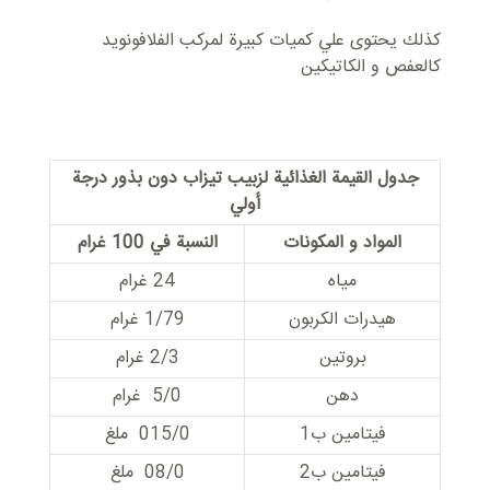
کذلك یحتوی علي کمیات کبیرة لمرکب الفلافونويد
کالعفص و الكاتيكين
جدول القیمة الغذائية لزبیب تیزاب دون بذور درجة
أولي
المواد و المکونات
النسبة في 100 غرام
مياه
24 غرام
هيدرات الكربون
1/79 غرام
بروتين
2/3 غرام
دهن
5/0 غرام
فيتامين ب1
015/0 ملغ
فيتامين ب2
08/0 ملغ