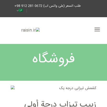
طلب السعر (على واتس اب) 0672 281 912 98+
فروشگاه
زبیب تیزاب درجة أولي