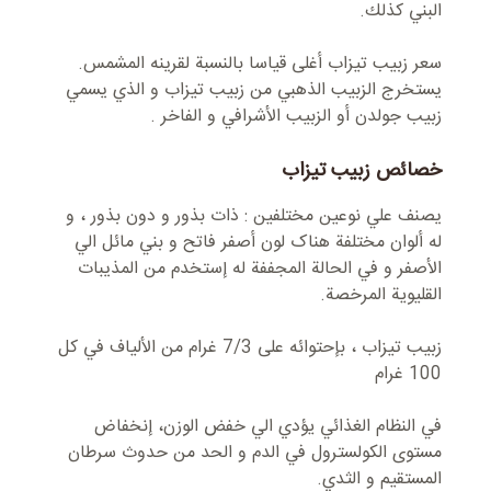
البني کذلك.
سعر زبيب تیزاب أغلی قیاسا بالنسبة لقرینه المشمس.
یستخرج الزبیب الذهبي من زبیب تیزاب و الذي یسمي
زبیب جولدن أو الزبیب الأشرافي و الفاخر .
خصائص زبیب تیزاب
یصنف علي نوعین مختلفین : ذات بذور و دون بذور ، و
له ألوان مختلفة هناک لون أصفر فاتح و بني مائل الي
الأصفر و في الحالة المجففة له إستخدم من المذیبات
القلیوية المرخصة.
زبیب تیزاب ، بإحتوائه علی 7/3 غرام من الألیاف في کل
100 غرام
في النظام الغذائي يؤدي الي خفض الوزن، إنخفاض
مستوى الكولسترول في الدم و الحد من حدوث سرطان
المستقیم و الثدي.