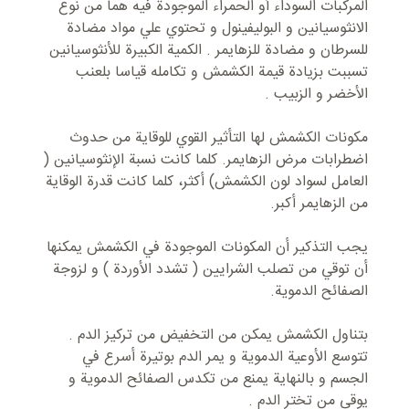
المرکبات السوداء أو الحمراء الموجودة فیه هما من نوع
الانثوسيانين و البولیفینول و تحتوي علي مواد مضادة
للسرطان و مضادة للزهایمر . الکمیة الکبیرة للأنثوسیانین
تسببت بزیادة قیمة الکشمش و تکامله قیاسا بلعنب
الأخضر و الزبیب .
مکونات الکشمش لها التأثیر القوي للوقایة من حدوث
اضطرابات مرض الزهايمر. کلما کانت نسبة الإنثوسیانین (
العامل لسواد لون الکشمش) أکثر، کلما کانت قدرة الوقایة
من الزهايمر أکبر.
یجب التذکیر أن المکونات الموجودة في الکشمش یمکنها
أن توقي من تصلب الشرایین ( تشدد الأوردة ) و لزوجة
الصفائح الدموية.
بتناول الکشمش یمکن من التخفیض من تركيز الدم .
تتوسع الأوعية الدموية و یمر الدم بوتیرة أسرع في
الجسم و بالنهایة یمنع من تکدس الصفائح الدموية و
یوقی من تختر الدم .