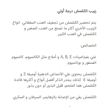
زبیب الکشمش درجة أولي
یتم تحضیر الکشمش من تجفیف العنب السلطاني. انواع
الزبیب الأخري أکثر ما تصنع من العنب الصغير و
الکشمش في العنب الکبیر.
الخصائص:
غني بفیتامینات A, B, E و أملاح مثل الكالسيوم، کالسیوم
الفسفور و بوتاسیوم.
الکشمش یحتوی علي الأحماض الدهنية أوميغا 3 و
أومیغا 6 .کذلك يجدر الذکر أفضل أنواع و أکثرها فائدة
الکشمش هما الملحم، قلیل البذور أو دون بذور.
الکشمش یقي من الإصابة بالزهايمر، السرطان و السکري.