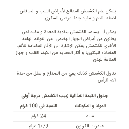
بشکل عام الکشمش المعالج لأمراض القلب و الخافض
لضغط الدم و مفید جدا لمرضي السکري.
یمکن أن یساعد الکشمش بتقویة المعدة و مفید لمن
یعانون من أمراض الجهاز الهضمي. من الفوائد الهامة
الأخرى للکشمش یمکن الإشارة الي الآثار المضادة للألم،
المضادة للبكتيريا و آثار الحماية من الکبد، القلب و جهاز
المناعة للبدن.
تناول الکشمش کذلك یقي من الصداع و یقلل من حدة
آلام الرأس
جدول القیمة الغذائية زبیب الکشمش درجة أولي
المواد و المکونات
النسبة في 100 غرام
مياه
24 غرام
هيدرات الكربون
1/79 غرام