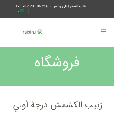
طلب السعر (على واتس اب) 0672 281 912 98+
فروشگاه
زبیب الکشمش درجة أولي